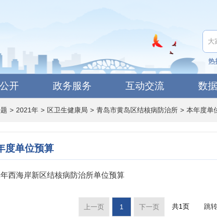
热
公开
政务服务
互动交流
数
专题
>
2021年
>
区卫生健康局
>
青岛市黄岛区结核病防治所
>
本年度单
年度单位预算
21年西海岸新区结核病防治所单位预算
共1页
跳
上一页
1
下一页