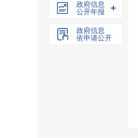
政府信息
公共资源配置
公开年报
社会公益事业
公共监管信息
政府信息
行政执法公示
依申请公开
市场监管
产品质量监管
食品药品监管
污染防治
水利信息
应急管理
地方金融监管
行政处罚和强制
行政许可
其他管理服务