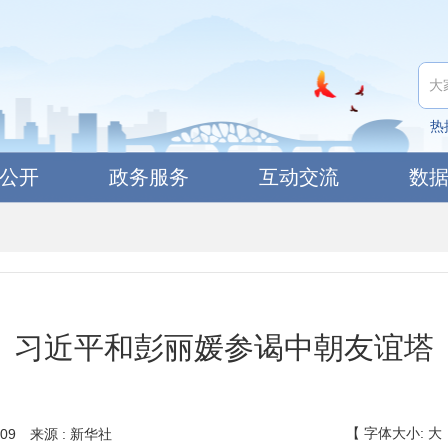
热
公开
政务服务
互动交流
数
习近平和彭丽媛参谒中朝友谊塔
【
字体大小:
大
09
来源 : 新华社