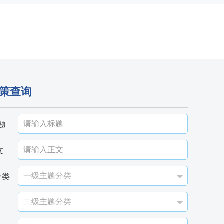
策查询
题
文
分类