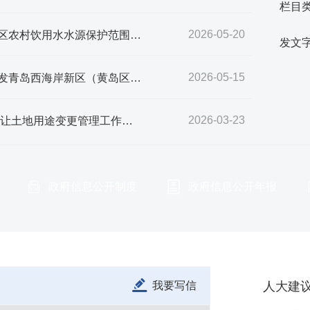
栏目
2026-05-20
青岛西海岸新区管委办公室关于印发青岛西海岸新区农村饮用水水源保护范围的通知
发文
2026-05-15
青岛西海岸新区管委青岛市黄岛区人民政府关于印发青岛西海岸新区（黄岛区）国民经济和社会发展第十五个五年规划纲要的通知
2026-03-23
青岛西海岸新区管委 青岛西海岸新区关于加强已出让土地用途变更管理工作的通知
政府信息公开制度
政府信息公开年报
我要写信
人大建