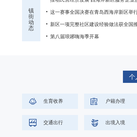
镇
这一赛事全国决赛在青岛西海岸新区举
街
动
新区一项完整社区建设经验做法获全国
态
第八届琅琊嗨海季开幕
习近平：加快建设健
个
生育收养
户籍办理
交通出行
出境入境