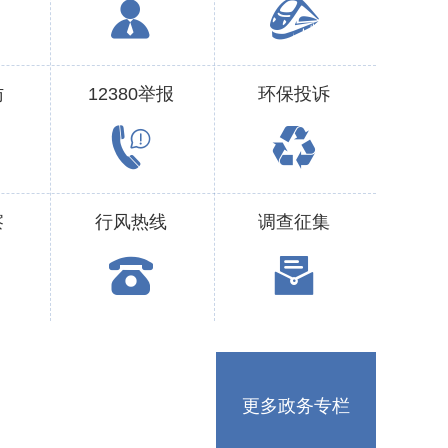
访
12380举报
环保投诉
察
行风热线
调查征集
更多政务专栏