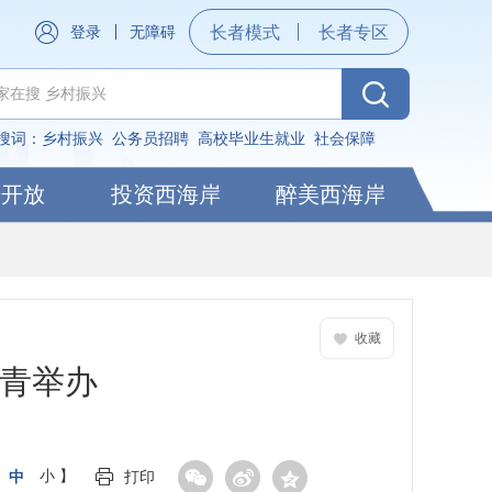
登录
无障碍
长者模式
长者专区
搜词：
乡村振兴
公务员招聘
高校毕业生就业
社会保障
据开放
投资西海岸
醉美西海岸
收藏
在青举办
中
小
】
打印