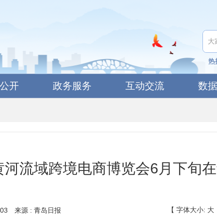
热
公开
政务服务
互动交流
数
6黄河流域跨境电商博览会6月下旬
【
字体大小:
大
03
来源 : 青岛日报