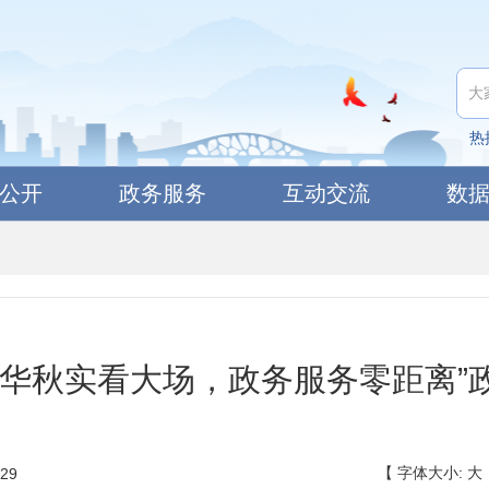
热
公开
政务服务
互动交流
数
春华秋实看大场，政务服务零距离”
【
字体大小:
大
29