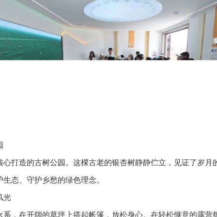
园
核心打造的古树公园。这棵古老的银杏树静静伫立，见证了岁月
护生态、守护乡愁的绿色理念。
风光
水系，在开阔的草坪上搭起帐篷，放松身心。在轻松惬意的露营