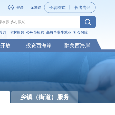
登录
无障碍
长者模式
长者专区
搜词：
乡村振兴
公务员招聘
高校毕业生就业
社会保障
据开放
投资西海岸
醉美西海岸
乡镇（街道）服务