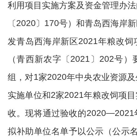
利用项目实施方案及资金管理办法
2020
170
〔
〕
号
）和青岛西海岸新
2021
发青岛西海岸新区
年粮改饲
202
1
202
（青西新农字〔
〕
号）
1
2020
组
，
对
家
年中央农业资源及
2
2021
实施
单位
和
家
年
粮改饲项目
2020
—
2021
收。现将通过验收的
拟补助单位
名单予以公示（公示