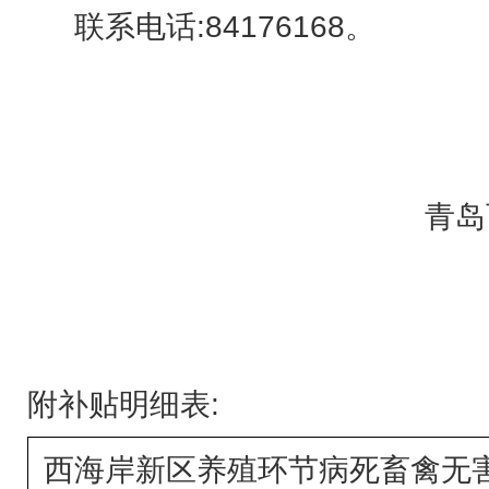
联系电
8
417616
8。
话
:
青岛
附补贴明细表
:
西海岸新区养殖环节病死畜禽无