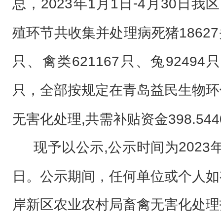
-
总
，
20
23
年
1
月
1
4
月
30
日
日
我区
环节共
殖
收集并处理病死猪
1862
只、禽类621167只、兔92494
全部按规定
在青岛益民生物环
只，
无害化处理
,共需补贴资金398.54
202
现予以公示
,
3
公示时间为
日。公示期间，任何单位或个人如
岸新区农业农村局
畜禽无害化处理