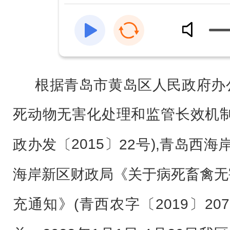
根据青岛市
黄岛区人民政府办
死动物
无害化处理
和监管长效机
2015〕
)
政办发
22
,
青岛西海
〔
号
海岸
新区
财政局《
关于病死畜禽无
充通知
》
(
青西农字〔
2019〕20