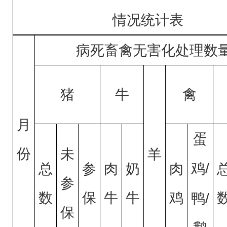
情况统计表
病死畜禽无害化处理数
猪
牛
禽
月
蛋
份
未
羊
总
参
肉
奶
肉
鸡
/
参
数
保
牛
牛
鸡
鸭/
保