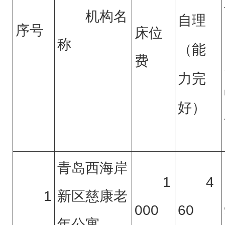
机构名
自理
序号
床位
称
（能
费
力完
好）
青岛西海岸
1
4
1
新区慈康老
000
60
年公寓