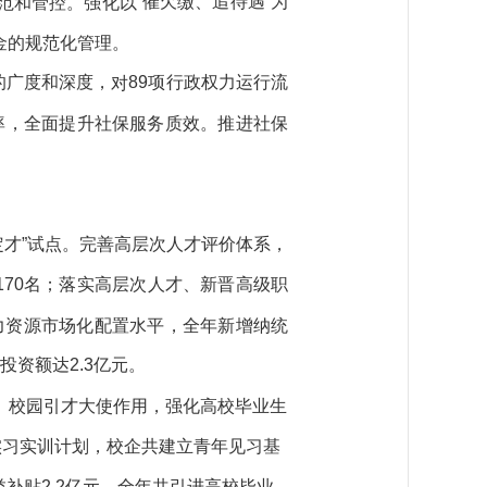
“催欠缴、追待遇”为
范和管控。强化以
金的规范化管理。
”的广度和深度，
89项行政权力运行流
对
率
，
全面提升社保服务质效
。
推进社保
定才”
试点
。
完善高层次人才评价体系，
170
名
；
落实
高层次人才、
新晋
高级职
力资源市场化配置水平，
全年新增纳统
投资额达2.3亿元。
、校园引才大使作用，
强化
高校毕业生
实习实训计划
，校企共
建立青年见习基
类补贴
2.2
亿元
。全年共
引进高校毕业