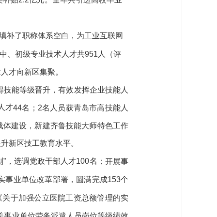
填补了职称体系空白，
为工业互联网
951人
中、初级
专业技术人才
共
（评
业人才向新区集聚。
得技能等级晋升，有效发挥企业技能人
人才
44
名；
2名人员
获青岛市高技能人
载体建设，新建齐鲁技能大师特色工作
提升新区技工教育水平。
划”，选调党政干部人才100名；
开展事
153
实事业单位改革部署，
圆满完成
个
《关于加强公立医院工资总额管理的实
关事业单位劳务派遣人员岗位等级绩效