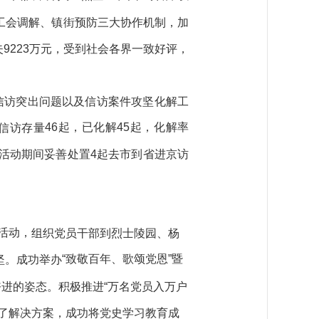
、工会调解、镇街预防三大协作机制，加
失
9223
万元，受到社会各界一致好评，
信访突出问题以及信访案件攻坚化解工
46起，已化解45起，化解率
信访存量
重大活动期间妥善处置4起去市到省进京访
题活动，
组织党员干部到烈士陵园、
杨
“致敬百年、歌颂党恩”暨
坚
。
成功举办
奋进的姿态
。
积极推进
“万名党员入万户
了解决方案，成功将
党史学习教育成