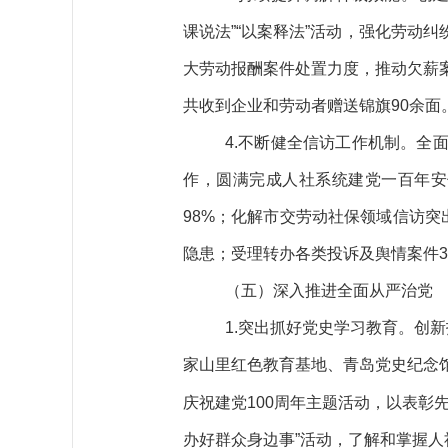
课说法”“以案释法”活动，强化劳动
大劳动报酬案件处置力度，推动欠薪案
共
收到企业和劳动者赠送锦旗
90
余
面
4.不断健全信访工作机制。
全
作，圆满完成人社系统建党一百年安
98%；化解市交劳动社保领域信访突出
隐患；受理转办各类投诉及舆情案件34
（五）
深入推进全面从严治党
1.
突出抓好党史学习教育
。
创新
家山里红色教育基地、青岛党史纪念
庆祝建党100周年主题活动，以
表彰
办好群众身边事”活动，
了解和掌握
人