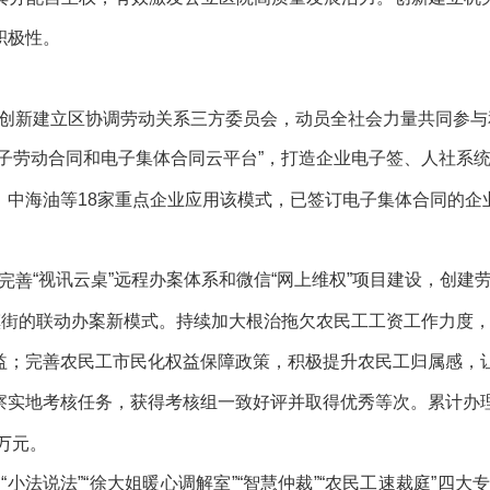
积极性。
创新建立区协调劳动关系三方委员会，动员全社会力量共同参与
电子劳动合同和电子集体合同云平台”，打造企业电子签、人社系统
中海油等18家重点企业应用该模式，已签订电子集体合同的企业
。
“视讯云桌”远程办案体系和微信“网上维权”项目建设，创建
完善
镇街的联动办案新模式。
持续加大根治拖欠农民工工资工作力度
益；完善农民工市民化权益保障政策，积极提升农民工归属感，
察实地考核任务，获得考核组一致好评并取得优秀等次。
累计
办
万元。
“小法说法”“徐大姐暖心调解室”“智慧仲裁”“农民工速裁庭”四
建