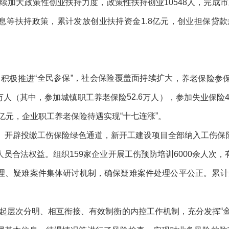
续加大政策性创业扶持力度，政策性扶持创业
10548
人，
完成市
息等扶持政策
，累计发放
创业扶持资金
1.8
亿元，创业担保贷款
“全民参保”，社会保险覆盖面持续扩大
。
积极推进
，
养老保险参
52.6
万人
（
其中，参加城镇职工养老保险
万人
），
参加失业保险
“十七连涨”
亿元
，
企业职工
养老保险待遇实现
。
。
开辟投缴工伤保险绿色通道，新开工建设项目全部纳入工伤保
人员合法权益
。
组织
159
家企业开展工伤预防培训
6000余
人次，
理、疑难案件集体研讨机制，确保疑难案件处理公平公正。
累计
“
起层次分明、相互衔接、有效制衡的内控工作机制，充分发挥