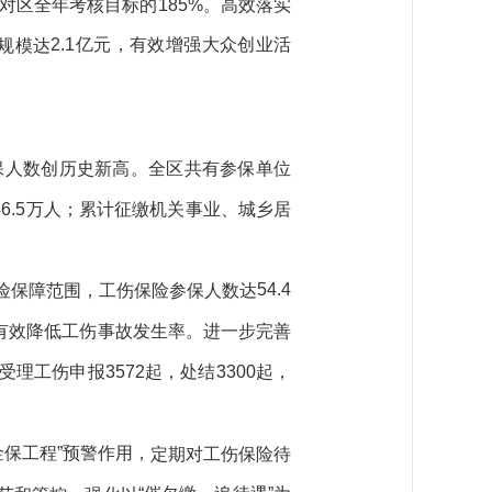
对区全年考核目标的
185%。
高效落实
2.1亿元，有效增强大众创业活
规模达
保人数创历史新高
。全区
共有参保单位
46.5
万人
；累计征缴机关事业、城乡居
54.4
险保障范围，工伤保险参
保人数达
有效降低工伤事故发生率。进一步完善
受理工伤申报
3572
起，处结
3300
起，
金保工程”预警作用，
定期对工伤保险待