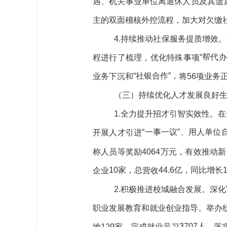
遇、机关事业单位离退休人员及其遗
主的双面稽核外控流程，加大对欠缴
4.持续推动社保服务提质增效。
“帮代办
程进行
了
梳理，
优化
特殊事项
“社银合作”，
业务下沉和
将
56项业务
（三）持续优化人才发展良好
1.全力
提升招才引智
实效性
。
在
“一事一议”、用人单位
开
展人才引进
称人员
等
奖励
4064万元，
有效推动新
10家，总
44.6亿，同比增长1
企业
营收
2.
积极推进校城融合发展
。
深化
职业发展教育和就业创业指导
。
举办
3707人
地
129
家，
完成就业见习
。
落