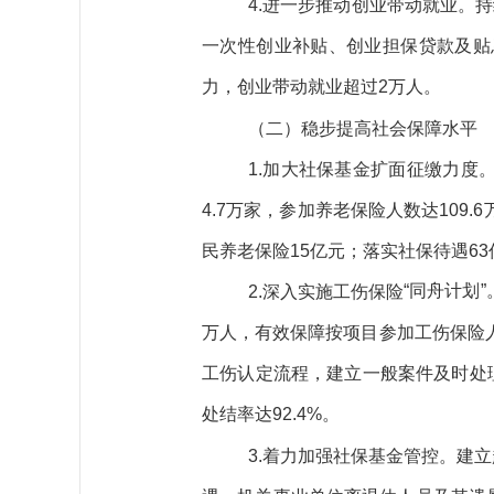
4.进一步推动创业带动就业。
持
一次性创业补贴、创业担保贷款及贴
力
，创业带动就业超过
2万人
。
（二）
稳步提
高
社会保障水平
1.
加大社保基金扩面征缴力度
4.
7
万家，
参加养老保险人数
达
109.6
民养老保险
15亿元；
落实社保待遇
63
“同舟计划”
2
.
深入
实施工伤保险
万人
，有效
保障按项目参加工伤保险
工伤认定流程，建立一般案件及时处
处结率达
92.4
%。
3.着力加强社保基金管控。
建立