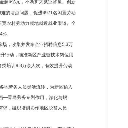
6亿元，不断扩大就业容量。
金超
创新
职
难的堵点问题，
促进
4971
名闲置劳动
效拓宽农村劳动力就地就近就业渠道
。
全
4
%
。
余
场，收集并发布企业招聘信息
5.3万
提升行动，瞄准新区产业链技术岗位用
各类培训
9.3万余人
次
，有效
提升
劳动
各地劳务人员灵活流转，为新区输入
—青岛劳务专列
西
作用
，深化与岷
业需求，组织培训协作地区脱贫人员