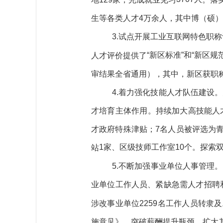
生
等各类人才
4
万
余
人
，
其中博（硕）
3
.
试点
开展工业互联网特色职称
“新区标准”和“新区规
人才评价提供了
审结果全省通用）
，其
中
，
新区
获
职
4.着力强化
技能人才
队伍建设。
才培育主体作用。持续加大高技能人
才政府特殊津贴
；
7名人员被评选为
1家、区级技师工作室10个。探
站
5.不断
加强事业单位人事管理。
业单位工作人员、紧缺急需人才招聘
2259
涉改事业单位
名
工作
人员转隶及
施意见》，突破薪酬提升瓶颈，扩大