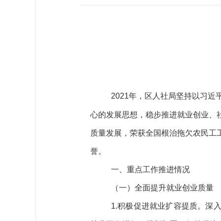
2021年
，
区人社局坚持以习近
心的发展思想，
稳步
推进就业创业、
质量发展
，
荣获
全国根治拖欠农民工
誉。
一、重点工作推进情况
（
一
）
全面提升就业创业质量
1.
积极
促进
就业
扩容提质
。
深