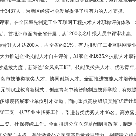
士
3437
人
，
为新区经济社会发展提供了强有力的人才支撑
。
评审。
在全国率先
制定工业互联网工程技术人才职称评价体系
，
范”。
1200余名申报人员中评审出
首批评审面向全省开展，从
高、
称晋升
人才达
200人，占全省的21%
，有力
推动
了
工业互联网专
163
大力推进
企业技能人才自主评价，
31家
企业
5
名技能人才获
“金凤凰工匠”、技能类拔尖人才、优秀青年
才选拔力度，新评选
青岛市
技能类拔尖人才、协同创新人才。全面推进技能人才培养
索双元制职业教育新模式，创建青岛中德智能制造技师学院，有效
“优选计
多维度拓展事业单位引才渠道，面向重点高校组织实施
“三支一扶”毕业生招募工作，
和
引进
各类优秀人才
46
名。
高效落
工资
、
社保接续工作。
全面推进公立医院薪酬制度改革，制定
其分配自主权，有效激发公立医院高质量发展活力。创新建立机