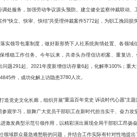
纠纷调处服务，加强劳动争议源头预防。建立健全监察仲裁联动
件“快立、快审、快结”共受理仲裁案件
5772
起，为职工挽回损
。
面落实领导包案制度，
做好新形势下人社系统舆情处置
、各领域
保维稳工作任务
。今年以来，共
牵头办理信访积案、重复访、
问题291起、2021年度新增信访存量6起，化解率100%；
3780人次。
845件，成
功化解上访隐患
“重温百年党史 诉说时代心愿”主
打造党史文化长廊，
组织开展
馆参观学习，鼓舞广大党员干部职工在新时代担当实干、奋力攻
先进
激发
典型示范引领作用，以精彩演出展
现
全局干部职工昂扬
社领域群众最急难愁盼的问题，
并结合工作实际有针对性地提出