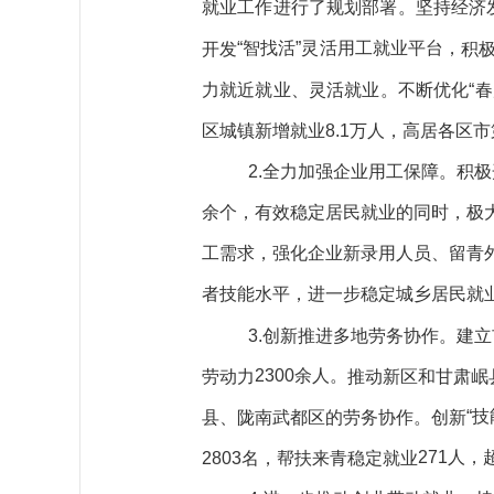
就业工作进行了规划部署
。
坚持经济
“智找活”灵活用工就业平台，
开发
积
力
就近就业、灵活就业。
不断优化
“
区
城镇新增就业
8
.1
万
人
，
高居各区市
2.
全力
加强企业用工保障。
积极
余
个，有效
稳定居民就业
的同时，极
工需求，
强化
企业新录用人员、
留青
者
技能水平
，进一步稳定城乡居民就
3.创新
推进多地劳务
协作
。
建立
2300余人。
劳动力
推动新区
和
甘肃岷
“
县、陇南武都区的劳务协作。创新
271人，
2803
名，帮扶
来青
稳定就业