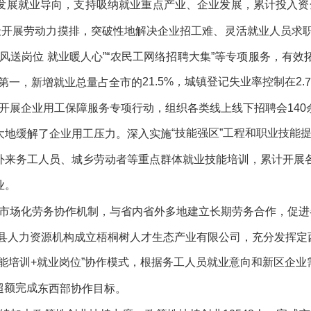
发展就业导向，支持吸纳就业重点产业、企业发展，累计投入资
极开展劳动力摸排，
突破性地解决企业招工难、灵活就业人员
求
春风送岗位 就业暖人心”“农民工网络招聘大集”等专项服务，有
21.5%，城镇登记失业率控制在2.
第一，新增就业总量占全市的
7
开展企业用工保障服务
专项行动
，
组织各类线上线下招聘会
140
“技能强区”工程和职业技能
大地缓解了企业用工压力
。
深入
实施
外来务工人员
、
城乡劳动者等
重点
群
体就业技能培训，
累计
开展
业
。
市场化劳务协作机制，
与省内省外多地
建立长期劳务合作，
促进
县人力资源机构成立梧桐树人才生态产业有限公司，
充分发挥
定
技能培训+就业岗位”协作模式，根据务工人员就业意向和新区企
超额完成
东西部
协作目标。