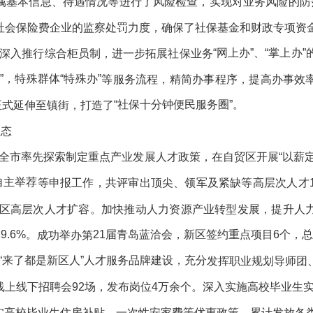
属基本信息、待遇情况等进行了风险检查，
实现对业务风险的防
社会保险费企业的监察处罚力度，确保了社保基金和财政专项资
“网上办”、“掌上办
深入推行综合柜员制
，
进一步
拓展
社保
业务
”，特殊群体“特殊办”
等
服务
流程，
精简办事程序，提高办事效
“社保十分钟便民服务圈”。
正式延伸至镇街
，打造了
生态
全市率先探索制定重点产业发展人才政策，在自贸区
开展
“以薪
自主举荐
等
申报工作，共评审出顶尖、领军
及紧缺等高层次
人才
区高层次人才扩容。
加快
推动人力资源产业转型发展，提升人
9.6%。
21届青岛蓝洽会，新区签约重点项目6个，总
成功举办第
“来了都是新区人”人才服务品牌建设，充分
发挥职业规划导师团
线上线下招聘会
92
场，
发布岗位
4
万余
个。
深入
实施高校毕业生
实高校毕业生住房补贴、一次性安家费等优惠政策，
累计
发放各