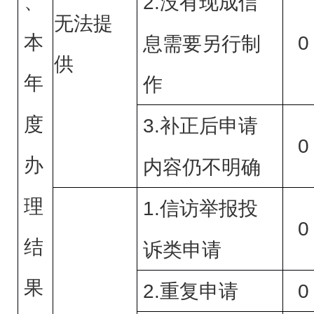
、
2.
没有现成信
无法提
本
0
息需要另行制
供
年
作
度
3.
补正后申请
0
办
内容仍不明确
理
1.
信访举报投
0
结
诉类申请
果
2.
0
重复申请