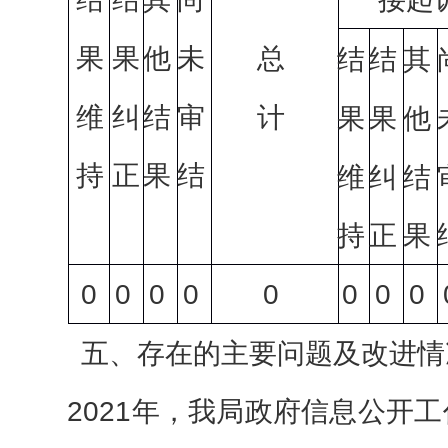
果
果
他
未
总
结
结
其
维
纠
结
审
计
果
果
他
持
正
果
结
维
纠
结
持
正
果
0
0
0
0
0
0
0
0
五、存在的主要问题及改进情
2021
年，我局政府信息公开工