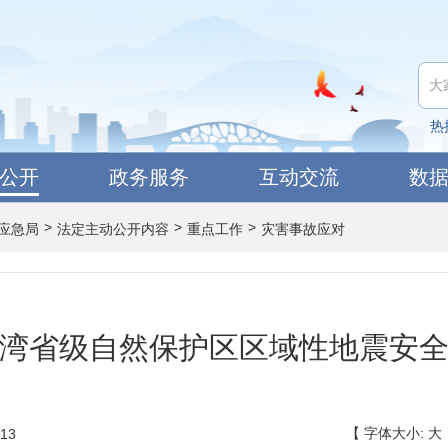
热
公开
政务服务
互动交流
数
>
>
>
应急局
法定主动公开内容
重点工作
灾害事故应对
湾省级自然保护区区域性地震安
【
字体大小:
大
13