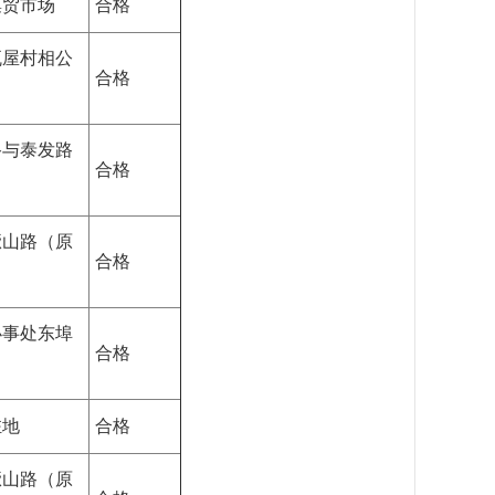
集贸市场
合格
瓦屋村相公
合格
路与泰发路
合格
橛山路（原
合格
办事处东埠
合格
驻地
合格
橛山路（原