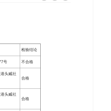
检验结论
7号
不合格
处港头臧社
合格
处港头臧社
合格