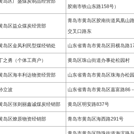
黄岛区广盛煤炭制品经营部
胶南市铁山东路158号）
青岛市黄岛区胶南街道凤凰山
黄岛区益众煤炭经营部
交叉口路东
黄岛区金凤利民型煤经销处
山东省青岛市黄岛区田横岛路17
丁之勇（个体工商户）
黄岛区珠山街道办事处松园村
黄岛区海丰利达物资经营部
山东省青岛市黄岛区珠海办松
孙立波
山东省青岛市黄岛区嘉富路86－
黄岛区张则丽鑫诚煤炭经销部
黄岛区明安路837号
黄岛区燎原物资经销部
青岛市黄岛区海西路291号
青岛市黄岛区隐珠街道海滨路与