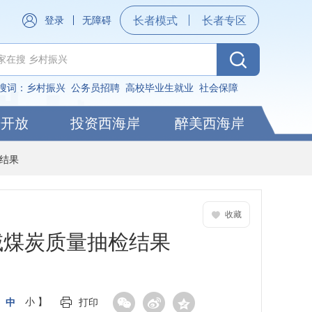
登录
无障碍
长者模式
长者专区
搜词：
乡村振兴
公务员招聘
高校毕业生就业
社会保障
据开放
投资西海岸
醉美西海岸
结果
收藏
域煤炭质量抽检结果
中
小
】
打印