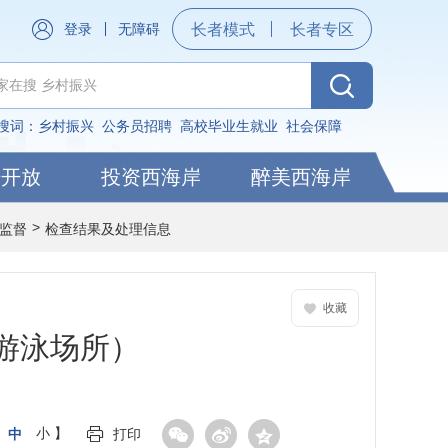
登录
无障碍
长者模式
长者专区
搜词：
乡村振兴
公务员招聘
高校毕业生就业
社会保障
据开放
投资西海岸
醉美西海岸
>
监督
检查结果及处理信息
收藏
游泳场所）
中
小
】
打印