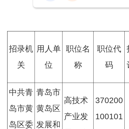
招录机
用人单
职位名
职位代
关
位
称
码
中共青
青岛市
高技术
370200
岛市黄
黄岛区
产业发
100101
岛区委
发展和