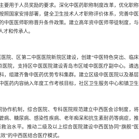
主要用于人员奖励的要求。深化中医药职称制度改革，优化职称
按照国家安排部署，健全卫生技术人才职称评价体系，完善中医
的中医医师职称晋升条件政策。建立高年资中医师带徒制度，与
人才和传承人。
医医院、区第二中医医院新院区建设，创建“中医特色突出、临床
点医院，支持区中医医院建设青岛市区域中医医疗副中心。遴选
科，组建齐鲁中医药优势专科集群。建立区级中医医院以及基层
中医药内容纳入年度工作考核目标，社区卫生服务中心和镇卫生
。
同协作机制，综合医院、专科医院规范建立中西医会诊制度，将
管病、糖尿病、感染性疾病、老年痴呆和抗生素耐药等
病症
，推
救治水平。推动二级及以上综合医院建设中西医协同“旗舰”医
效”的中西医结合医疗模式。