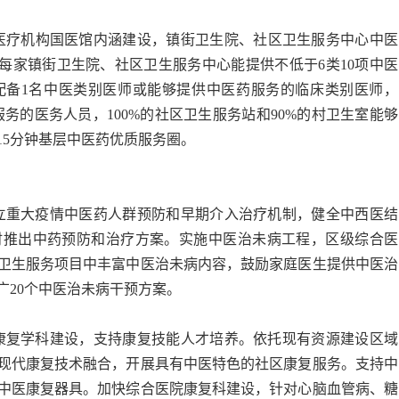
医疗机构国医馆
内涵
建设，
镇街卫生院、社区卫生服务中心中医
每家镇街卫生院、社区卫生服务中心能提供不低于
6
类
10
项中医
配备
1
名中医类别医师或能够提供中医药服务的临床类别医师，
服务的医务人员，
100%
的社区卫生服务站和
90%
的村卫生室能够
15
分钟基层中医药优质服务圈。
立重大疫情中医药人群预防和早期介入治疗机制，健全中西医结
时推出中药预防和治疗方案。实施中医治未病工程，区级综合医
卫生服务项目中丰富中医治未病内容，鼓励家庭医生提供中医治
广
20
个中医治未病干预方案。
康复学科建设，支持康复技能人才培养。依托现有资源建设区域
现代康复技术融合，开展具有中医特色的社区康复服务。支持中
中医康复器具。加快综合医院康复科建设，针对心脑血管病、糖