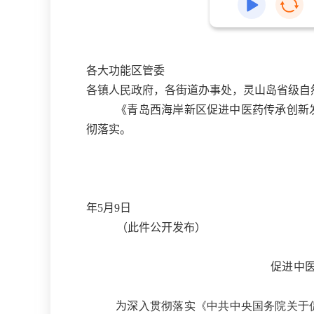
各大功能区管委
各镇人民政府，各街道办事处，灵山岛省级自
《
青岛西海岸新区
促进中医药传承创新
彻落实。
年
5
月
9
日
（此件
公开发布
）
促进中
为深
入贯彻落实《中共中央国务院关于促