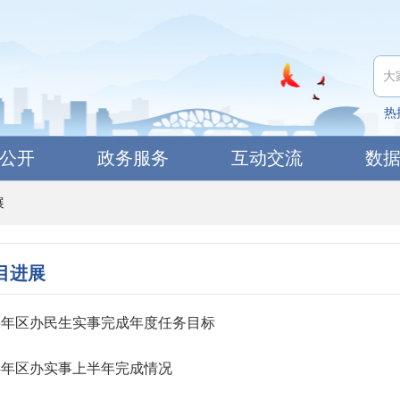
热
公开
政务服务
互动交流
数
展
目进展
25年区办民生实事完成年度任务目标
24年区办实事上半年完成情况