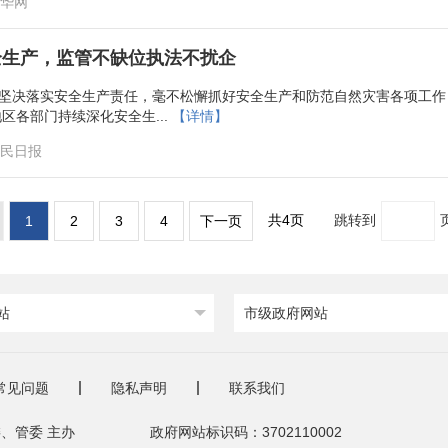
新华网
全生产，监管不缺位执法不扰企
坚决落实安全生产责任，毫不松懈抓好安全生产和防范自然灾害各项工
各部门持续深化安全生...
【详情】
人民日报
共4页
跳转到
1
2
3
4
下一页
站
市级政府网站
常见问题
隐私声明
联系我们
、管委 主办
政府网站标识码：3702110002