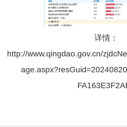
详情：
http://www.qingdao.gov.cn/zjdcNe
age.aspx?resGuid=20240820
FA163E3F2A