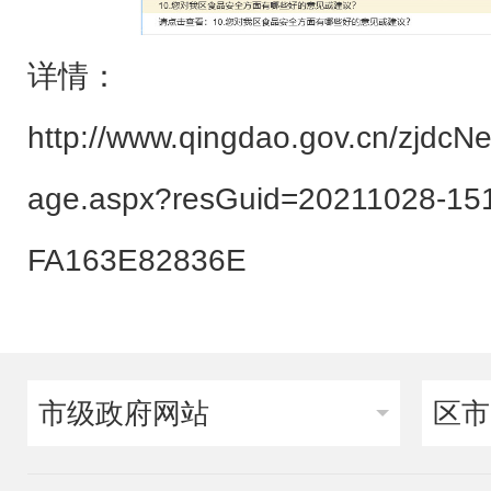
详情：
http://www.qingdao.gov.cn/zjdcNe
age.aspx?resGuid=20211028-15
FA163E82836E
市级政府网站
区市