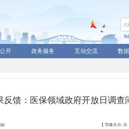
热
公开
政务服务
互动交流
数
果反馈：医保领域政府开放日调查
【
字体大小:
大
30