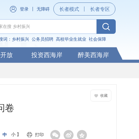
登录
无障碍
长者模式
长者专区
搜词：
乡村振兴
公务员招聘
高校毕业生就业
社会保障
据开放
投资西海岸
醉美西海岸
收藏
问卷
中
小
】
打印