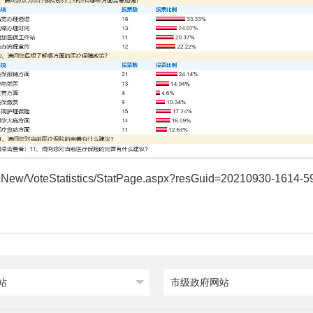
cNew/VoteStatistics/StatPage.aspx?resGuid=20210930-1614
站
市级政府网站