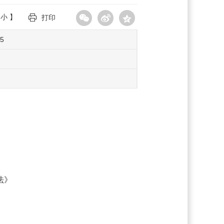
小
】
打印
15
法》