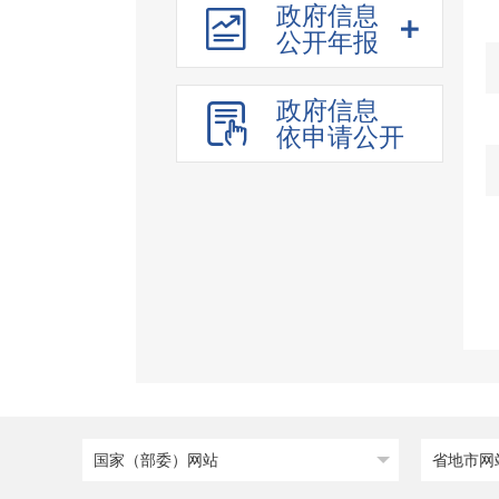
政府信息
部门所属单位预决算
公开年报
以前年度信息
财政收支
政府信息
政府债务
依申请公开
预算绩效管理
重点领域信息
建议提案办理
重大行政决策
公务员招考
国家（部委）网站
省地市网