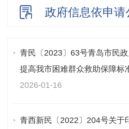
行政处罚和强制
政府信息依申请
行政许可
其他管理服务
招投标行政监督责任清
青民〔2023〕63号青岛市民
建议提案办理
提高我市困难群众救助保障标
重大行政决策
2026-01-16
公务员招考
青西新民〔2022〕204号关