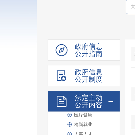
审计信息
政府工作报告
财政资金信息
重点领域信息
政府信息
权责清单
公开指南
信用信息“双公示”
价格与收费
政府信息
重大建设项目
公开制度
公共资源配置
社会公益事业
法定主动
公开内容
教育体育
医疗健康
稳岗就业
人事人才