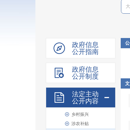
信用信息“双公示”
价格与收费
重大建设项目
公共资源配置
社会公益事业
公
政府信息
教育体育
公开指南
医疗健康
稳岗就业
政府信息
公开制度
人事人才
文
社会救助
法定主动
社会福利
公开内容
社会保障
乡村振兴
涉农补贴