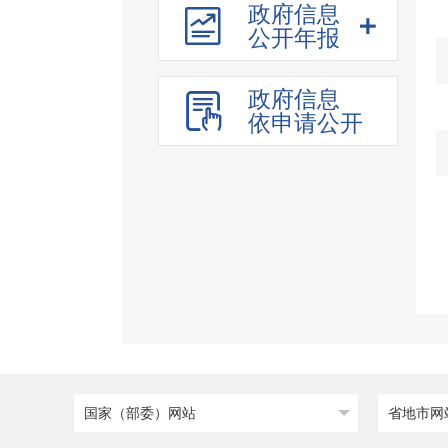
行政处罚和强制
政府信息
公开年报
行政许可
其他管理服务
政府信息
招投标行政监督责任清
依申请公开
单
建议提案办理
重大行政决策
公务员招考
国家（部委）网站
省地市网