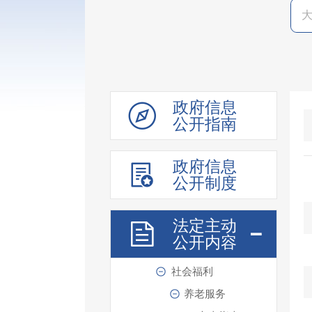
重点领域信息
权责清单
信用信息“双公示”
价格与收费
重大建设项目
政府信息
公共资源配置
公开指南
社会公益事业
教育体育
政府信息
公开制度
医疗健康
稳岗就业
法定主动
人事人才
公开内容
社会救助
社会福利
养老服务