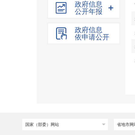
政府信息
行政处罚和强制
公开年报
行政许可
其他管理服务
政府信息
招投标行政监督责任清
依申请公开
单
建议提案办理
重大行政决策
公务员招考
国家（部委）网站
省地市网